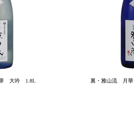
 大吟 1.8L
裏・雅山流 月華 